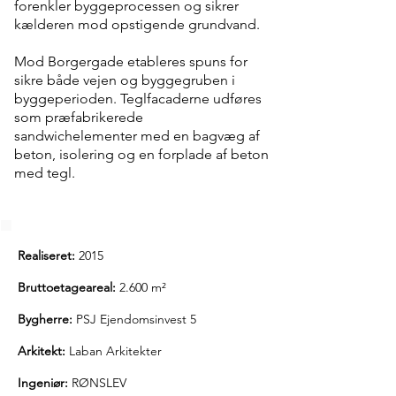
forenkler byggeprocessen og sikrer
kælderen mod opstigende grundvand.
Mod Borgergade etableres spuns for
sikre både vejen og byggegruben i
byggeperioden. Teglfacaderne udføres
som præfabrikerede
sandwichelementer med en bagvæg af
beton, isolering og en forplade af beton
med tegl.
Realiseret:
2015
Bruttoetageareal:
2.600 m²
Bygherre:
PSJ Ejendomsinvest 5
Arkitekt:
Laban Arkitekter
Ingeniør:
RØNSLEV