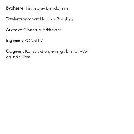
Bygherre:
Fakkegrav Ejendomme
Totalentreprenør:
Horsens Boligbyg
Arkitekt:
Ginnerup Arkitekter
Ingeniør:
RØNSLEV
Opgaver:
Konstruktion, energi, brand. VVS
og indeklima
Adresse:
Fakkegravvej 31, 7140 Stouby
Vi vil være en del af løsningen
- både i byggeprojekterne og
samfundet generelt.