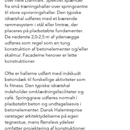
over hele Danmark. Spektret spænder
fra små træningshaller over springcentre
til store opvisningshaller. Den typiske
idrætshal udføres med et bærende
rammesystem i stål eller limtræ, der
placeres på pladsstøbte fundamenter.
De nederste 2,0-2,5 m af ydervægge
udføres som regel som en tung
konstruktion af betonelementer og/eller
skalmur. Facaderne herover er lette
konstruktioner.
Ofte er hallerne udført med indskudt
betondæk til forskellige aktiviteter som
fx fitness. Den typiske idrætshal
indeholder omklædningsfaciliteter og
café. Springgrave udføres normalt i
pladsstøbt beton og undtagelsesvis i
betonelementer. Dansk Halentreprise
varetager arkitektydelserne på egen
tegnestue, mens Rønslevs ydelser
omfatter projektering af konstruktioner