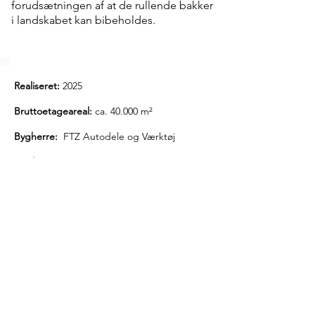
forudsætningen af at de rullende bakker
i landskabet kan bibeholdes.
Realiseret:
2025
Bruttoetageareal:
ca. 40.000 m²
Bygherre:
FTZ Autodele og Værktøj
Totalentreprenør:
BASE Erhverv
Arkitekt:
RUM arkitekter
Ingeniør:
RØNSLEV
Rønslevs opgaver:
Alle Ingeniør discipliner,
KON, HVAC, EL, Brand, Bæredygtighed,
DGNB, Anlæg, Indeklima,
Projekteringsledelse
Certificering:
DGNB Guld