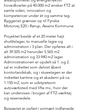
arealoptimeret og energieffektivt
hovedkvarter på 40.000 m2 ønsker FTZ at
samle viden, innovation og
kompetencer under ét og samme tag.
Byggeriet grænser op til Fynske
Motorvej E20 i Rørup, Assens Kommune.
Projektet består af et 20 meter højt
shuttlelager, to manuelle lagre og
administration i 3 plan. Der opføres alt i
alt 39.505 m2 herunder 5.565 m2
administration og 33.940 m2 lager.
Administrationen er opdelt så 1. og 2.
sal er indrettet som delvist åbent
kontorlandskab, og i stueetagen er der
indrettet kantine og et akademi på ca.
1.150 m2, som er udstyretsom
autoværksted med lifte mv., hvor der
kan undervises i brugen af FTZ-værktøj
og reservedele.
Byggeriet er opført i primært indfarvede