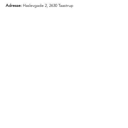
Adresse:
Haslevgade 2, 2630 Taastrup
Vi vil være en del af løsningen
- både i byggeprojekterne og