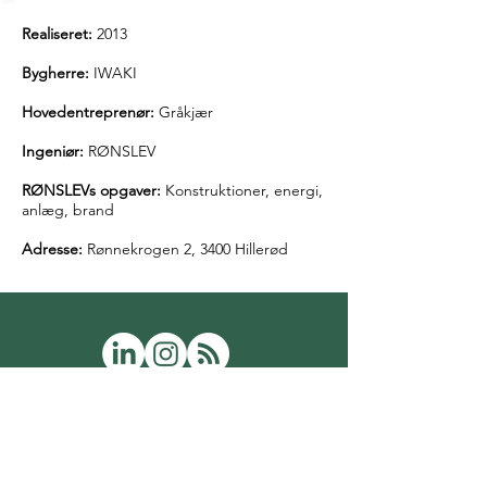
Realiseret:
2013
Bygherre:
IWAKI
Hovedentreprenør:
Gråkjær
Ingeniør:
RØNSLEV
RØNSLEVs opgaver:
Konstruktioner, energi,
anlæg, brand
Adresse:
Rønnekrogen 2, 3400 Hillerød
Vi vil være en del af løsningen
- både i byggeprojekterne og
samfundet generelt.