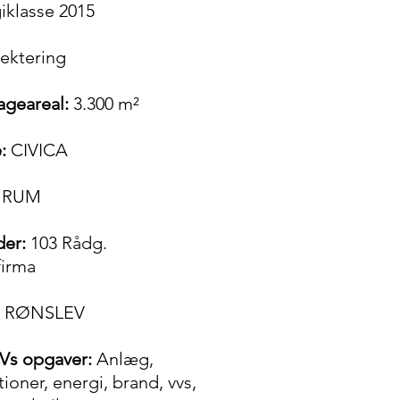
iklasse 2015
ektering
ageareal:
3.300 m²
:
CIVICA
RUM
der:
103 Rådg.
firma
RØNSLEV
s opgaver:
Anlæg,
ioner, energi, brand, vvs,