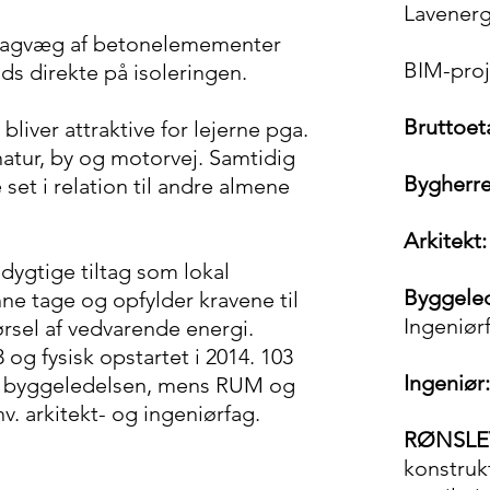
Lavenerg
 bagvæg af betonelemementer
BIM-proj
s direkte på isoleringen.
Bruttoet
bliver attraktive for lejerne pga.
 natur, by og motorvej. Samtidig
Bygherre
set i relation til andre almene
Arkitekt:
ygtige tiltag som lokal
Byggele
ne tage og opfylder kravene til
Ingeniør
ørsel af vedvarende energi.
 og fysisk opstartet i 2014. 103
Ingeniør:
er byggeledelsen, mens RUM og
. arkitekt- og ingeniørfag.
RØNSLEV
konstrukt