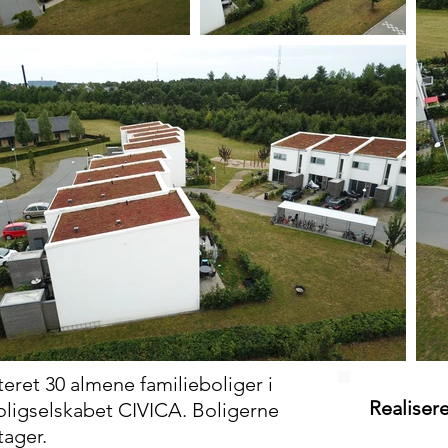
et 30 almene familieboliger i
Realisere
ligselskabet CIVICA. Boligerne
tager.