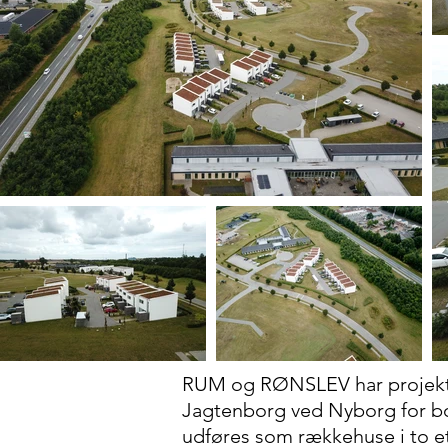
RUM og RØNSLEV har projekter
Jagtenborg ved Nyborg for bo
udføres som rækkehuse i to e