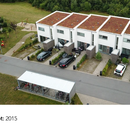
t:
2015