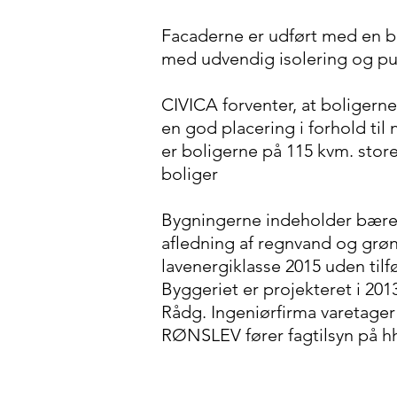
Facaderne er udført med en
med udvendig isolering og pud
CIVICA forventer, at boligerne 
en god placering i forhold til
er boligerne på 115 kvm. store 
boliger
Bygningerne indeholder bæred
afledning af regnvand og grøn
lavenergiklasse 2015 uden tilf
Byggeriet er projekteret i 2013
Rådg. Ingeniørfirma varetag
RØNSLEV fører fagtilsyn på hhv