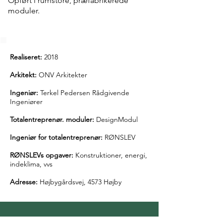
Opført i rumstore, præfabrikerede
moduler.
Realiseret:
2018
Arkitekt:
ONV Arkitekter
Ingeniør:
Terkel Pedersen Rådgivende
Ingeniører
Totalentreprenør. moduler:
DesignModul
Ingeniør for totalentreprenør:
RØNSLEV
RØNSLEVs opgaver:
Konstruktioner, energi,
indeklima, vvs
Adresse:
Højbygårdsvej, 4573 Højby