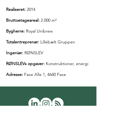
Realiseret:
2014
Bruttoetageareal:
2.000 m²
Bygherre:
Royal Unibrew
Totalentreprenør:
Lillebælt Gruppen
Ingeniør:
RØNSLEV
RØNSLEVs opgaver:
Konstruktioner, energi
Adresse:
Faxe Alle 1, 4640 Faxe
Vi vil være en del af løsningen
- både i byggeprojekterne og