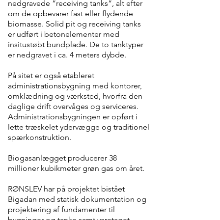
nedgravede ”receiving tanks”, alt efter
om de opbevarer fast eller flydende
biomasse. Solid pit og receiving tanks
er udført i betonelementer med
insitustøbt bundplade. De to tanktyper
er nedgravet i ca. 4 meters dybde.
På sitet er også etableret
administrationsbygning med kontorer,
omklædning og værksted, hvorfra den
daglige drift overvåges og serviceres.
Administrationsbygningen er opført i
lette træskelet ydervægge og traditionel
spærkonstruktion.
Biogasanlægget producerer 38
millioner kubikmeter grøn gas om året.
RØNSLEV har på projektet bistået
Bigadan med statisk dokumentation og
projektering af fundamenter til
bygninger og tanke samt varetaget