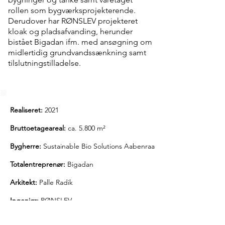
rollen som bygværksprojekterende.
Derudover har RØNSLEV projekteret
kloak og pladsafvanding, herunder
bistået Bigadan ifm. med ansøgning om
midlertidig grundvandssænkning samt
tilslutningstilladelse.
Realiseret:
2021
Bruttoetageareal:
ca. 5.800 m²
Bygherre:
Sustainable Bio Solutions Aabenraa
Totalentreprenør:
Bigadan
Arkitekt:
Palle Radik
Ingeniør:
RØNSLEV
Adresse:
Hjerneshøjvej 10, 6220 Aabenraa