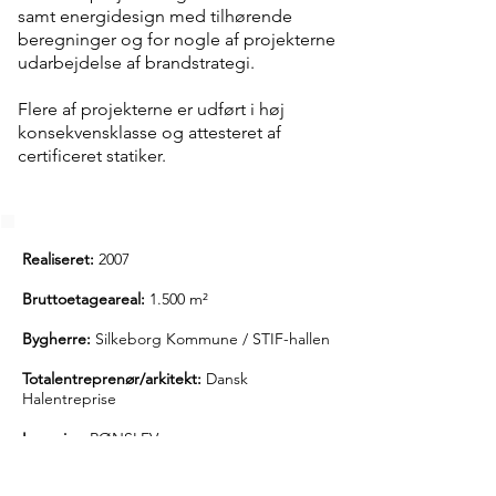
samt energidesign med tilhørende
beregninger og for nogle af projekterne
udarbejdelse af brandstrategi.
Flere af projekterne er udført i høj
konsekvensklasse og attesteret af
certificeret statiker.
Realiseret:
2007
Bruttoetageareal:
1.500 m²
Bygherre:
Silkeborg Kommune / STIF-hallen
Totalentreprenør/arkitekt:
Dansk
Halentreprise
Ingeniør:
RØNSLEV
RØNSLEVs opgaver:
Konstruktioner og