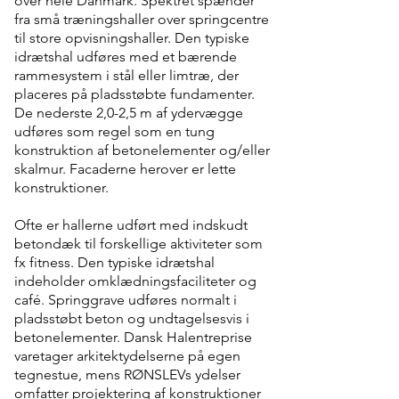
over hele Danmark. Spektret spænder
fra små træningshaller over springcentre
til store opvisningshaller. Den typiske
idrætshal udføres med et bærende
rammesystem i stål eller limtræ, der
placeres på pladsstøbte fundamenter.
De nederste 2,0-2,5 m af ydervægge
udføres som regel som en tung
konstruktion af betonelementer og/eller
skalmur. Facaderne herover er lette
konstruktioner.
Ofte er hallerne udført med indskudt
betondæk til forskellige aktiviteter som
fx fitness. Den typiske idrætshal
indeholder omklædningsfaciliteter og
café. Springgrave udføres normalt i
pladsstøbt beton og undtagelsesvis i
betonelementer. Dansk Halentreprise
varetager arkitektydelserne på egen
tegnestue, mens RØNSLEVs ydelser
omfatter projektering af konstruktioner