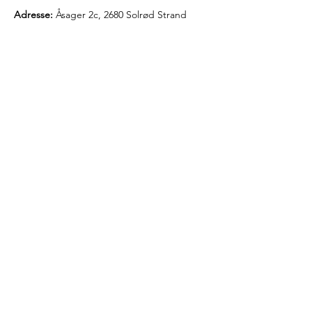
Adresse:
Åsager 2c, 2680 Solrød Strand
Vi vil være en del af løsningen
- både i byggeprojekterne og