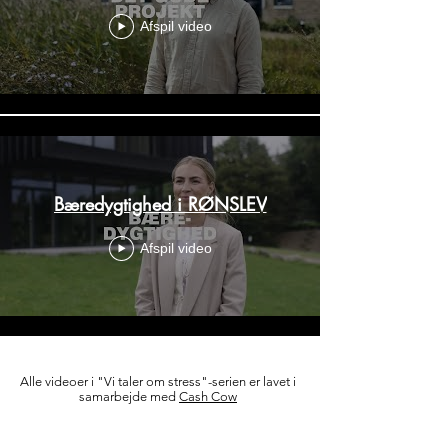
Afspil video
Bæredygtighed i RØNSLEV
Afspil video
Alle videoer i "Vi taler om stress"-serien er lavet i
samarbejde med
Cash Cow